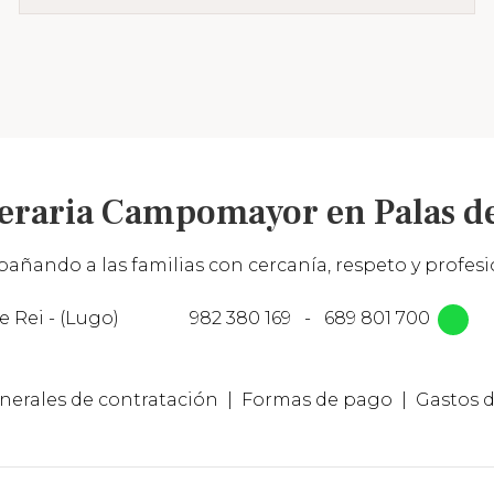
eraria Campomayor en Palas de
añando a las familias con cercanía, respeto y profesio
e Rei - (Lugo)
982 380 169
-
689 801 700
nerales de contratación
Formas de pago
Gastos d