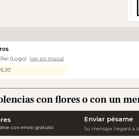
ros
 Rei (Lugo)
(
ver en mapa
)
16:30
olencias con flores o con un me
Enviar pésame
ores
nline con envío gratuito
Su mensaje llegará a la