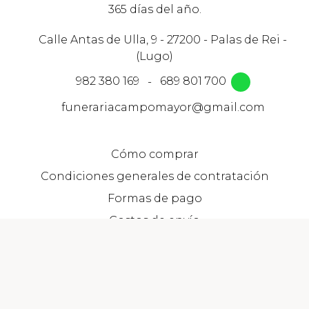
365 días del año.
Calle Antas de Ulla, 9 - 27200 - Palas de Rei -
(Lugo)
982 380 169
-
689 801 700
funerariacampomayor@gmail.com
Cómo comprar
Condiciones generales de contratación
Formas de pago
Gastos de envío
Garantía y devoluciones
Aviso legal
-
Política de privacidad y cookies
-
Área Interna