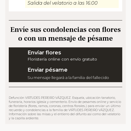
Salida del velatorio a las 16:00
Envíe sus condolencias con flores
o con un mensaje de pésame
Envíar flores
Floristería online con envío gratuito
Enviar pésame
Su mensaje llegará a la familia del fallecido
Defunción VIRTUDES PEREIRO VÁZQUEZ. Esquela, ubicación tanatorio,
funeraria, horarios iglesia y cementerio. Envío de pesames online y servicio
de floristería (flores, ramos, coronas, centros florales..) para enviar un último
recuerdo y condolencias a la familia de VIRTUDES PEREIRO VÁZQUEZ.
Información sobre las misas y el entierro del difunto así como del velatorio
y la capilla ardiente.