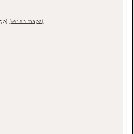
ugo)
(
ver en mapa
)