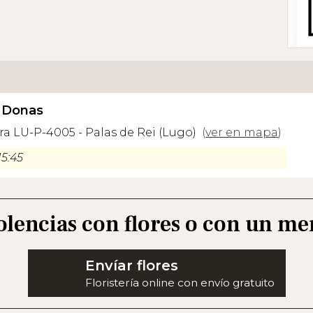
e Donas
ra LU-P-4005 - Palas de Rei (Lugo)
(
ver en mapa
)
15:45
olencias con flores o con un me
Envíar flores
Floristería online con envío gratuito