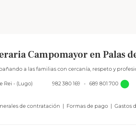
eraria Campomayor en Palas de
añando a las familias con cercanía, respeto y profesio
e Rei - (Lugo)
982 380 169
-
689 801 700
nerales de contratación
Formas de pago
Gastos d