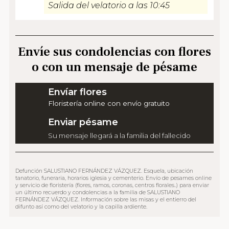
Salida del velatorio a las 10:45
Envíe sus condolencias con flores
o con un mensaje de pésame
Envíar flores
Floristería online con envío gratuito
Enviar pésame
Su mensaje llegará a la familia del fallecido
Defunción SALUSTIANO FERNÁNDEZ VÁZQUEZ. Esquela, ubicación
tanatorio, funeraria, horarios iglesia y cementerio. Envío de pesames online
y servicio de floristería (flores, ramos, coronas, centros florales..) para enviar
un último recuerdo y condolencias a la familia de SALUSTIANO
FERNÁNDEZ VÁZQUEZ. Información sobre las misas y el entierro del
difunto así como del velatorio y la capilla ardiente.