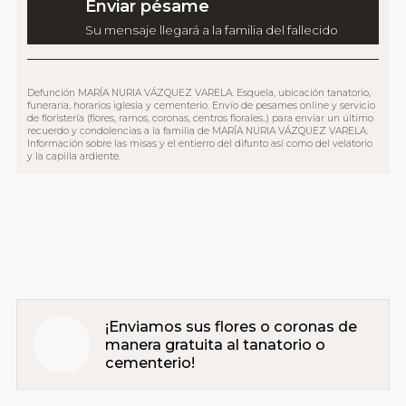
Enviar pésame
Su mensaje llegará a la familia del fallecido
Defunción MARÍA NURIA VÁZQUEZ VARELA. Esquela, ubicación tanatorio,
funeraria, horarios iglesia y cementerio. Envío de pesames online y servicio
de floristería (flores, ramos, coronas, centros florales..) para enviar un último
recuerdo y condolencias a la familia de MARÍA NURIA VÁZQUEZ VARELA.
Información sobre las misas y el entierro del difunto así como del velatorio
y la capilla ardiente.
¡Enviamos sus flores o coronas de
manera gratuita al tanatorio o
cementerio!