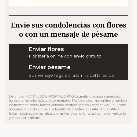
Envíe sus condolencias con flores
o con un mensaje de pésame
Envíar flores
Floristería online con envío gratuito
Enviar pésame
Su mensaje llegará a la familia del fallecido
Defunción MARÍA LUZ GARCÍA VIZCAÍNO. Esquela, ubicación tanatorio,
funeraria, horarios iglesia y cementerio. Envío de pesames online y servicio
de floristería (flores, ramos, coronas, centros florales..) para enviar un último
recuerdo y condolencias a la familia de MARÍA LUZ GARCÍA VIZCAÍNO.
Información sobre las misas y el entierro del difunto así como del velatorio
y la capilla ardiente.