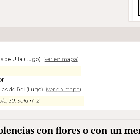
as de Ulla (Lugo)
(
ver en mapa
)
or
alas de Rei (Lugo)
(
ver en mapa
)
lo, 30. Sala nº 2
olencias con flores o con un me