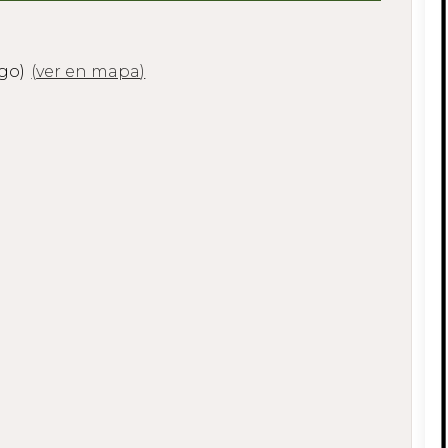
ugo)
(
ver en mapa
)