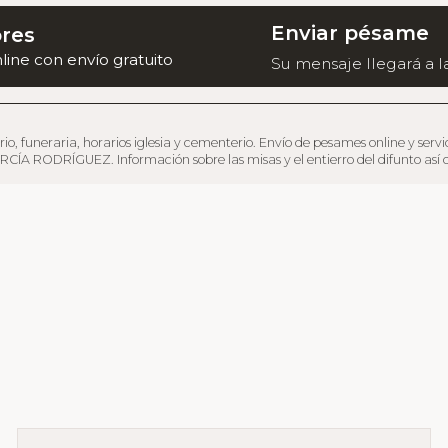
Enviar pésame
ores
nline con envío gratuito
Su mensaje llegará a la
eraria, horarios iglesia y cementerio. Envío de pesames online y servicio de
CÍA RODRÍGUEZ. Información sobre las misas y el entierro del difunto así co