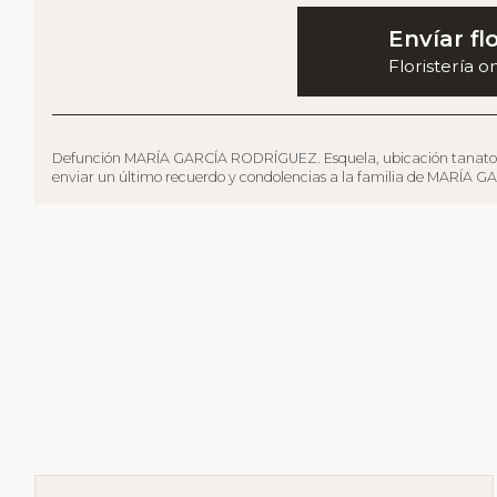
Envíar fl
Floristería o
Defunción MARÍA GARCÍA RODRÍGUEZ. Esquela, ubicación tanatorio, fun
enviar un último recuerdo y condolencias a la familia de MARÍA GAR