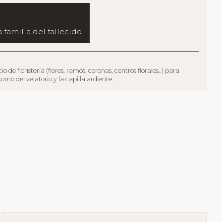
 familia del fallecido
 floristería (flores, ramos, coronas, centros florales..) para
mo del velatorio y la capilla ardiente.