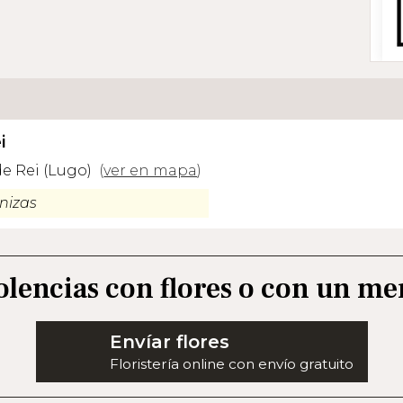
i
de Rei (Lugo)
(
ver en mapa
)
nizas
olencias con flores o con un me
Envíar flores
Floristería online con envío gratuito