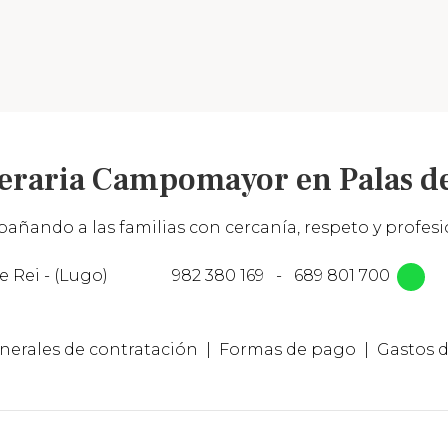
eraria Campomayor en Palas de
añando a las familias con cercanía, respeto y profesio
e Rei - (Lugo)
982 380 169
-
689 801 700
nerales de contratación
Formas de pago
Gastos d