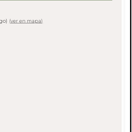
ugo)
(
ver en mapa
)