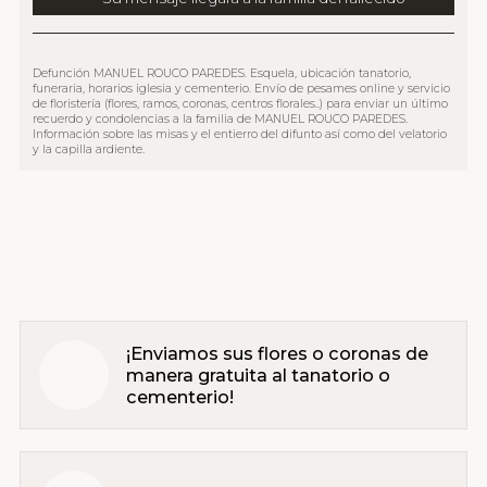
Defunción MANUEL ROUCO PAREDES. Esquela, ubicación tanatorio,
funeraria, horarios iglesia y cementerio. Envío de pesames online y servicio
de floristería (flores, ramos, coronas, centros florales..) para enviar un último
recuerdo y condolencias a la familia de MANUEL ROUCO PAREDES.
Información sobre las misas y el entierro del difunto así como del velatorio
y la capilla ardiente.
¡Enviamos sus flores o coronas de
manera gratuita al tanatorio o
cementerio!