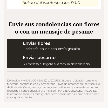
Salida del velatorio a las 17:00
Envíe sus condolencias con flores
o con un mensaje de pésame
Envíar flores
Floristería online con envío gratuito
Enviar pésame
Su mensaje llegará a la familia del fallecido
Defunción MANUEL GONZÁLEZ VÁZQUEZ. Esquela, ubicación tanatorio,
funeraria, horarios iglesia y cementerio. Envío de pesames online y servicio
de floristería (flores, ramos, coronas, centros florales..) para enviar un último
recuerdo y condolencias a la familia de MANUEL GONZÁLEZ VÁZQUEZ.
Información sobre las misas y el entierro del difunto así como del velatorio
y la capilla ardiente.