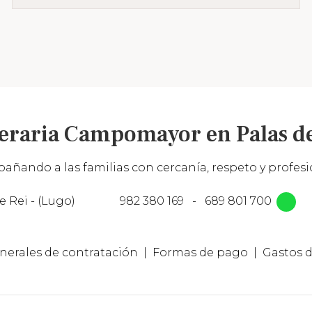
eraria Campomayor en Palas de
añando a las familias con cercanía, respeto y profesio
e Rei - (Lugo)
982 380 169
-
689 801 700
nerales de contratación
Formas de pago
Gastos d