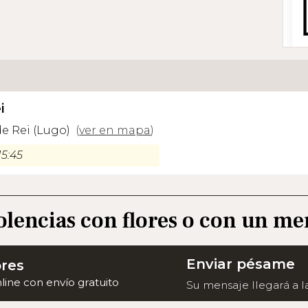
i
de Rei (Lugo)
(
ver en mapa
)
15:45
olencias con flores o con un me
Enviar pésame
ores
nline con envío gratuito
Su mensaje llegará a la