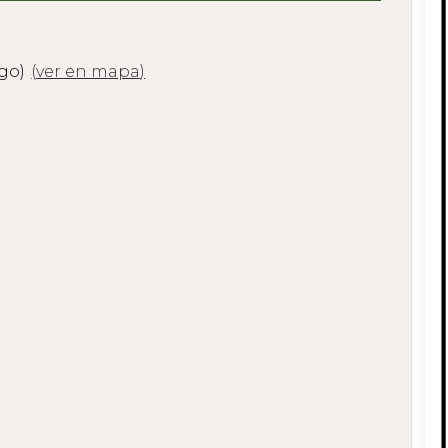
ugo)
(
ver en mapa
)