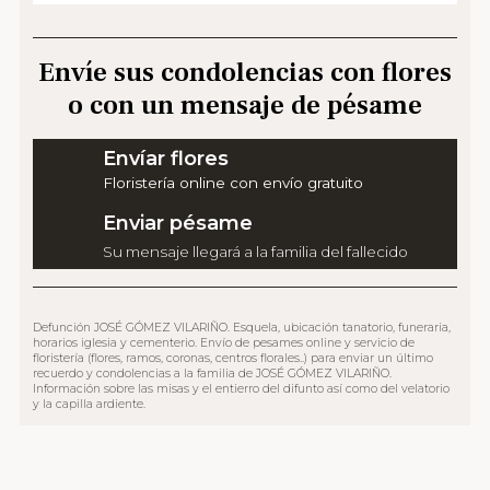
Envíe sus condolencias con flores
o con un mensaje de pésame
Envíar flores
Floristería online con envío gratuito
Enviar pésame
Su mensaje llegará a la familia del fallecido
Defunción JOSÉ GÓMEZ VILARIÑO. Esquela, ubicación tanatorio, funeraria,
horarios iglesia y cementerio. Envío de pesames online y servicio de
floristería (flores, ramos, coronas, centros florales..) para enviar un último
recuerdo y condolencias a la familia de JOSÉ GÓMEZ VILARIÑO.
Información sobre las misas y el entierro del difunto así como del velatorio
y la capilla ardiente.