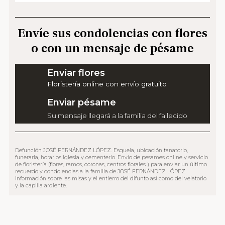
Envíe sus condolencias con flores
o con un mensaje de pésame
Envíar flores
Floristería online con envío gratuito
Enviar pésame
Su mensaje llegará a la familia del fallecido
Defunción JOSÉ FERNÁNDEZ LÓPEZ. Esquela, ubicación tanatorio,
funeraria, horarios iglesia y cementerio. Envío de pesames online y servicio
de floristería (flores, ramos, coronas, centros florales..) para enviar un último
recuerdo y condolencias a la familia de JOSÉ FERNÁNDEZ LÓPEZ.
Información sobre las misas y el entierro del difunto así como del velatorio
y la capilla ardiente.