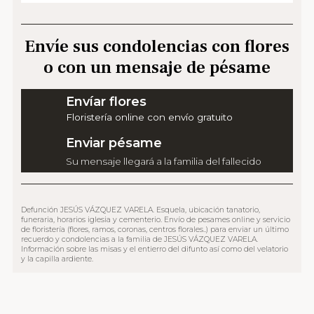
Envíe sus condolencias con flores
o con un mensaje de pésame
Envíar flores
Floristería online con envío gratuito
Enviar pésame
Su mensaje llegará a la familia del fallecido
Defunción JESÚS VÁZQUEZ VARELA. Esquela, ubicación tanatorio,
funeraria, horarios iglesia y cementerio. Envío de pesames online y servicio
de floristería (flores, ramos, coronas, centros florales..) para enviar un último
recuerdo y condolencias a la familia de JESÚS VÁZQUEZ VARELA.
Información sobre las misas y el entierro del difunto así como del velatorio
y la capilla ardiente.