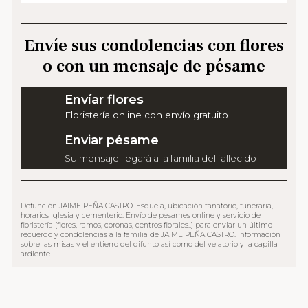
Envíe sus condolencias con flores
o con un mensaje de pésame
Envíar flores
Floristería online con envío gratuito
Enviar pésame
Su mensaje llegará a la familia del fallecido
Defunción JAIME PEÑA CASTRO. Esquela, ubicación tanatorio, funeraria,
horarios iglesia y cementerio. Envío de pesames online y servicio de
floristería (flores, ramos, coronas, centros florales..) para enviar un último
recuerdo y condolencias a la familia de JAIME PEÑA CASTRO. Información
sobre las misas y el entierro del difunto así como del velatorio y la capilla
ardiente.