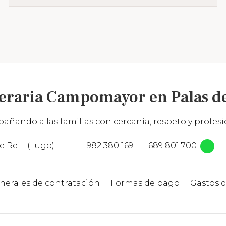
eraria Campomayor en Palas de
añando a las familias con cercanía, respeto y profesio
e Rei - (Lugo)
982 380 169
-
689 801 700
nerales de contratación
Formas de pago
Gastos d