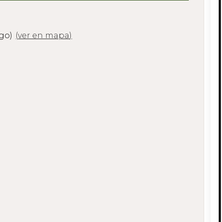
ugo)
(
ver en mapa
)