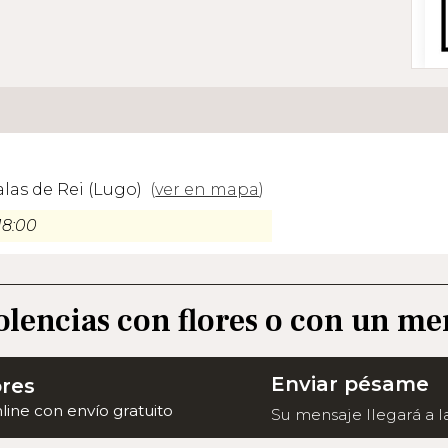
alas de Rei (Lugo)
(
ver en mapa
)
18:00
olencias con flores o con un me
Enviar pésame
ores
nline con envío gratuito
Su mensaje llegará a la