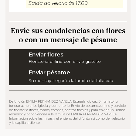
Saída do velorio ás 17:00
Envíe sus condolencias con flores
o con un mensaje de pésame
Envíar flores
Floristería online con envío gratuito
Enviar pésame
Su mensaje llegará a la familia del fallecido
Defunción EMILIA FERNÁNDEZ VARELA. Esquela, ubicación tanatorio,
funeraria, horarios iglesia y cementerio. Envío de pesames online y servicio
de floristería (flores, ramos, coronas, centros florales..) para enviar un último
recuerdo y condolencias a la familia de EMILIA FERNÁNDEZ VARELA.
Información sobre las misas y el entierro del difunto así como del velatorio
y la capilla ardiente.