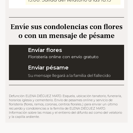
Envíe sus condolencias con flores
o con un mensaje de pésame
Envíar flores
Floristería online con envío gratuito
Enviar pésame
Su mensaje llegará a la familia del fallecido
Defunción ELENA DIÉGUEZ MATO. Esquela, ubicación tanatorio, funeraria,
horarios iglesia y cementerio. Envío de pesames online y servicio de
floristería (flores, ramos, coronas, centros florales..) para enviar un último
recuerdo y condolencias a la familia de ELENA DIÉGUEZ MATO.
Información sobre las misas y el entierro del difunto así como del velatorio
y la capilla ardiente.