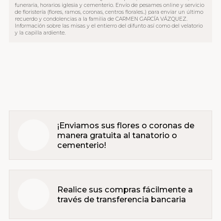
funeraria, horarios iglesia y cementerio. Envío de pesames online y servicio
de floristería (flores, ramos, coronas, centros florales..) para enviar un último
recuerdo y condolencias a la familia de CARMEN GARCÍA VÁZQUEZ.
Información sobre las misas y el entierro del difunto así como del velatorio
y la capilla ardiente.
¡Enviamos sus flores o coronas de
manera gratuita al tanatorio o
cementerio!
Realice sus compras fácilmente a
través de transferencia bancaria