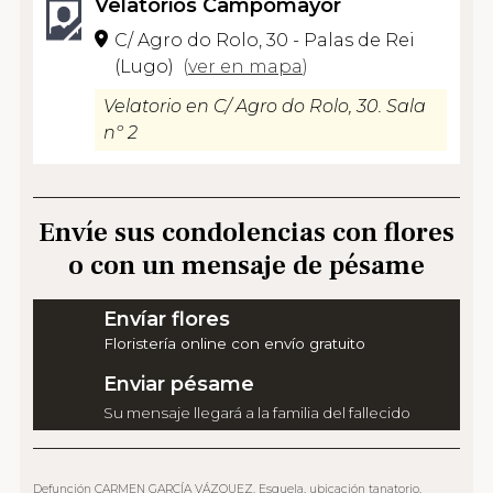
Velatorios Campomayor
C/ Agro do Rolo, 30 - Palas de Rei
(Lugo)
(
ver en mapa
)
Velatorio en C/ Agro do Rolo, 30. Sala
nº 2
Envíe sus condolencias con flores
o con un mensaje de pésame
Envíar flores
Floristería online con envío gratuito
Enviar pésame
Su mensaje llegará a la familia del fallecido
Defunción CARMEN GARCÍA VÁZQUEZ. Esquela, ubicación tanatorio,