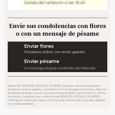
Salida del velatorio a las 16:45
Envíe sus condolencias con flores
o con un mensaje de pésame
Envíar flores
Floristería online con envío gratuito
Enviar pésame
Su mensaje llegará a la familia del fallecido
Defunción BENILDE VÁZQUEZ VILARIÑO. Esquela, ubicación tanatorio,
funeraria, horarios iglesia y cementerio. Envío de pesames online y servicio
de floristería (flores, ramos, coronas, centros florales..) para enviar un último
recuerdo y condolencias a la familia de BENILDE VÁZQUEZ VILARIÑO.
Información sobre las misas y el entierro del difunto así como del velatorio
y la capilla ardiente.