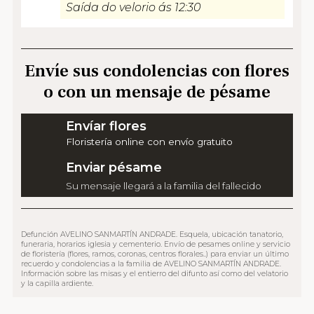
Saída do velorio ás 12:30
Envíe sus condolencias con flores
o con un mensaje de pésame
Envíar flores
Floristería online con envío gratuito
Enviar pésame
Su mensaje llegará a la familia del fallecido
Defunción AVELINO SANMARTÍN ANDRADE. Esquela, ubicación tanatorio,
funeraria, horarios iglesia y cementerio. Envío de pesames online y servicio
de floristería (flores, ramos, coronas, centros florales..) para enviar un último
recuerdo y condolencias a la familia de AVELINO SANMARTÍN ANDRADE.
Información sobre las misas y el entierro del difunto así como del velatorio
y la capilla ardiente.