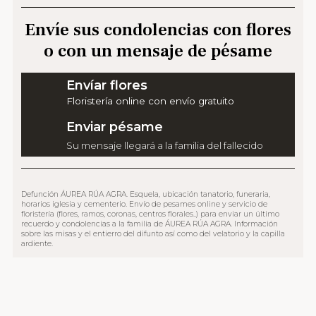
Envíe sus condolencias con flores
o con un mensaje de pésame
Envíar flores
Floristería online con envío gratuito
Enviar pésame
Su mensaje llegará a la familia del fallecido
Defunción ÁUREA RÚA AGRA. Esquela, ubicación tanatorio, funeraria,
horarios iglesia y cementerio. Envío de pesames online y servicio de
floristería (flores, ramos, coronas, centros florales..) para enviar un último
recuerdo y condolencias a la familia de ÁUREA RÚA AGRA. Información
sobre las misas y el entierro del difunto así como del velatorio y la capilla
ardiente.