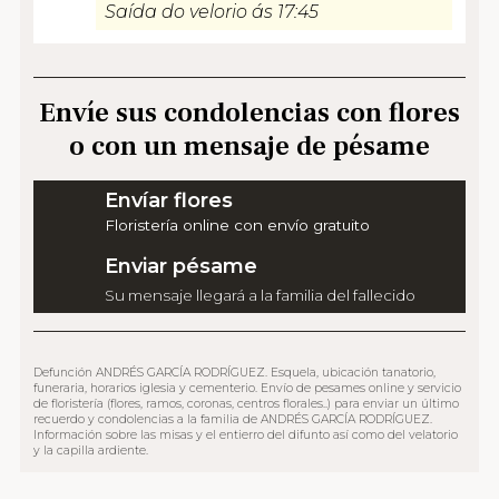
Saída do velorio ás 17:45
Envíe sus condolencias con flores
o con un mensaje de pésame
Envíar flores
Floristería online con envío gratuito
Enviar pésame
Su mensaje llegará a la familia del fallecido
Defunción ANDRÉS GARCÍA RODRÍGUEZ. Esquela, ubicación tanatorio,
funeraria, horarios iglesia y cementerio. Envío de pesames online y servicio
de floristería (flores, ramos, coronas, centros florales..) para enviar un último
recuerdo y condolencias a la familia de ANDRÉS GARCÍA RODRÍGUEZ.
Información sobre las misas y el entierro del difunto así como del velatorio
y la capilla ardiente.