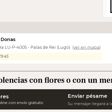
e Donas
ra LU-P-4005 - Palas de Rei (Lugo)
(
ver en mapa
)
19:45
olencias con flores o con un me
Enviar pésame
ores
nline con envío gratuito
Su mensaje llegará a la