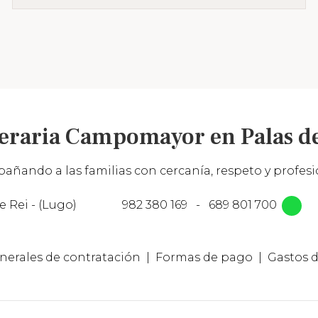
eraria Campomayor en Palas de
añando a las familias con cercanía, respeto y profesio
e Rei - (Lugo)
982 380 169
-
689 801 700
nerales de contratación
Formas de pago
Gastos d