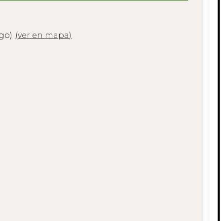
ugo)
(
ver en mapa
)