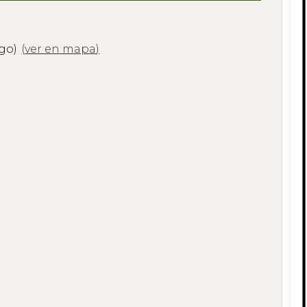
ugo)
(
ver en mapa
)