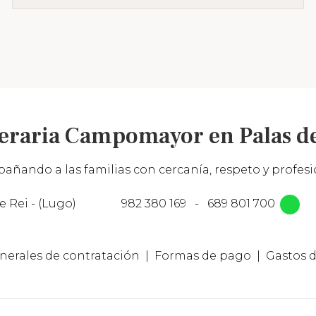
eraria Campomayor en Palas de
añando a las familias con cercanía, respeto y profesio
e Rei - (Lugo)
982 380 169
-
689 801 700
nerales de contratación
Formas de pago
Gastos d