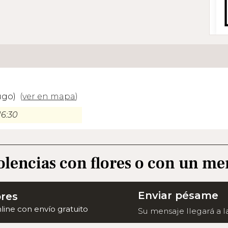
ugo)
(
ver en mapa
)
16:30
olencias con flores o con un me
Enviar pésame
ores
nline con envío gratuito
Su mensaje llegará a la