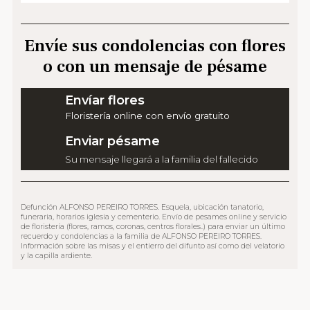
Envíe sus condolencias con flores
o con un mensaje de pésame
Envíar flores
Floristería online con envío gratuito
Enviar pésame
Su mensaje llegará a la familia del fallecido
Defunción ALFONSO PEREIRO TORRES. Esquela, ubicación tanatorio,
funeraria, horarios iglesia y cementerio. Envío de pesames online y servicio
de floristería (flores, ramos, coronas, centros florales..) para enviar un último
recuerdo y condolencias a la familia de ALFONSO PEREIRO TORRES.
Información sobre las misas y el entierro del difunto así como del velatorio
y la capilla ardiente.