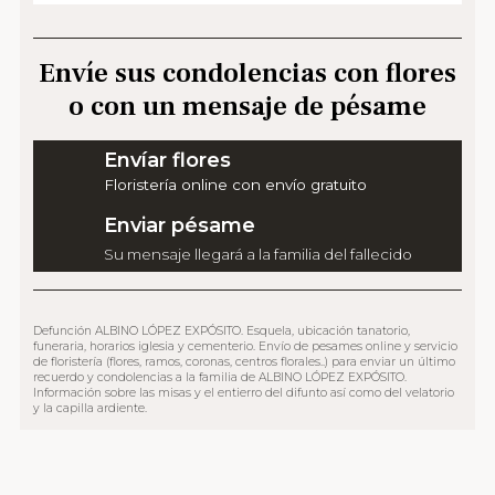
Envíe sus condolencias con flores
o con un mensaje de pésame
Envíar flores
Floristería online con envío gratuito
Enviar pésame
Su mensaje llegará a la familia del fallecido
Defunción ALBINO LÓPEZ EXPÓSITO. Esquela, ubicación tanatorio,
funeraria, horarios iglesia y cementerio. Envío de pesames online y servicio
de floristería (flores, ramos, coronas, centros florales..) para enviar un último
recuerdo y condolencias a la familia de ALBINO LÓPEZ EXPÓSITO.
Información sobre las misas y el entierro del difunto así como del velatorio
y la capilla ardiente.